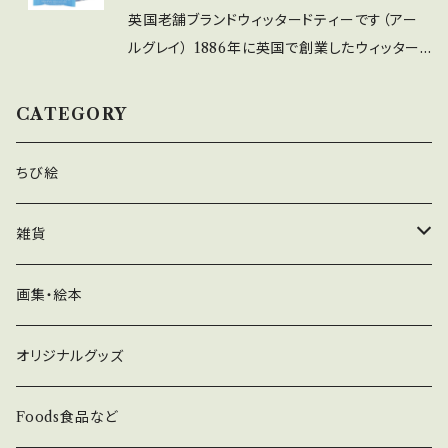
真のものから変更となりました。
英国老舗ブランドウィッタードティーです（アー
ルグレイ） 1886年に英国で創業したウィッター
ド。創業者ウォルター・ウィッタードは紅茶の専門
知識を高く評価され、お客様にあわせたブレンド
CATEGORY
を考案し提供した事で、食通にも認められるよう
になりました。130年経った現在も毎日のティー
ちび絵
タイムを特別なものにするという創業者の理念
を引継ぎ、高品質の茶葉で最高のブレンドの紅茶
雑貨
を提供し続けています。 チャールズ・グレイ伯爵
の為に作られたブレンドとされるアールグレイ
ガラス、陶器
画集・絵本
は、ベルガモットの香りが特徴的でアイスティー
にしても美味しく召し上がれます。
ヨーロッパの石鹸、キャンドル
オリジナルグッズ
グッズ
Foods食品など