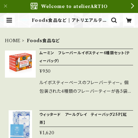
Welcome to atelierARTIO
Foods食品など | アトリエアルティ
オatelierARTIO
HOME
Foods食品など
ムーミン フレーバールイボスティー4種類セット（テ
ィーバッグ）
¥950
ルイボスティーベースのフレーバーティー。 個
包装された4種類のフレーバーティーが各5袋ず
つ入ったアソートボックスです。ムーミンのイメー
ジに合わせて独自にブレンドされたフレーバーテ
ウィッタード アールグレイ ティーバッグ25P【紅
ィーは、デザート感覚で楽しめるユニークなフレ
茶】
ーバー。体に優しいノンカフェインのフレーバー
¥1,620
ティーです。 *2026年、パッケージデザインが写