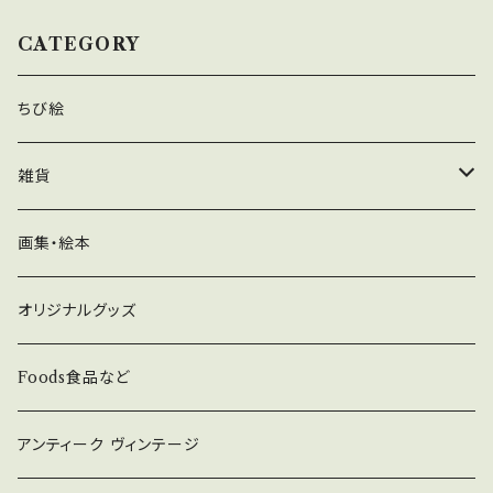
中世の町並みが残る美しい街です。 街の中に
ィスに飾れば、毎日を特別なものにしてくれるこ
は、戸建てよりテラスハウス（長屋）をよく見かけ
CATEGORY
とでしょう。手軽にアートを楽しむことで心の豊
ます。伝統的な古いテラスハウスを見つけ、絵に
かさを感じていただけます。ご自分用にはもちろ
してみました。 ■ちび絵シリーズ ちび絵は、ア
ちび絵
ん、贈り物としてもおすすめです。
ーティストの愛情が込められた小さな作品です。
自宅やオフィスに飾れば、毎日を特別なものにし
雑貨
てくれることでしょう。手軽にアートを楽しむこと
で心の豊かさを感じていただけます。ご自分用に
ガラス、陶器
画集・絵本
はもちろん、贈り物としてもおすすめです。
ヨーロッパの石鹸、キャンドル
オリジナルグッズ
グッズ
Foods食品など
アンティーク ヴィンテージ