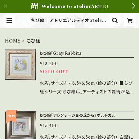
Welcome to atelierARTIO
ちび絵 | アトリエアルティオatelier
ARTIO
HOME
ちび絵
ちび絵『Gray Rabbit』
¥13,200
SOLD OUT
水彩/サイズ内寸6.5×6.5cm（絵の部分） ■ちび
絵シリーズ ちび絵は、アーティストの愛情が込
められた小さな作品です。 自宅やオフィスに飾
れば、毎日を特別なものにしてくれることでしょ
ちび絵『アレンテージョの丘から』ポルトガル
う。手軽にアートを楽しむことで心の豊かさを感
¥15,400
じていただけます。ご自分用にはもちろん、贈り
物としてもおすすめです。
水彩/サイズ内寸6.5×6.5cm（絵の部分） 白壁に