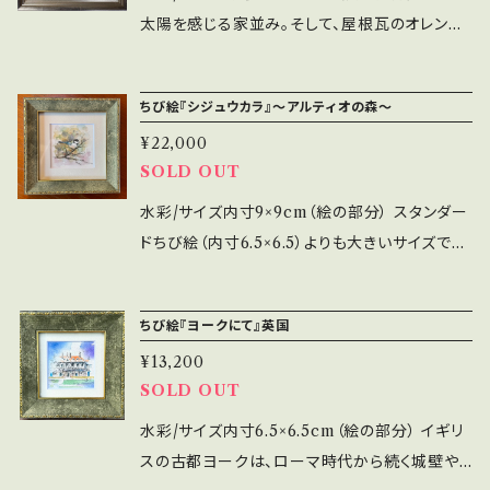
太陽を感じる家並み。そして、屋根瓦のオレンジ
色は、空気が乾いているのになぜか優しい湿度
を持っている。アレンテージョ地方を旅して鮮や
ちび絵『シジュウカラ』〜アルティオの森〜
かな記憶として残っている。 ■ちび絵シリーズ
¥22,000
ちび絵は、アーティストの愛情が込められた小さ
SOLD OUT
な作品です。 自宅やオフィスに飾れば、毎日を特
別なものにしてくれることでしょう。手軽にアート
水彩/サイズ内寸9×9cm（絵の部分） スタンダー
を楽しむことで心の豊かさを感じていただけま
ドちび絵（内寸6.5×6.5）よりも大きいサイズで描
す。ご自分用にはもちろん、贈り物としてもおすす
きました。 森には沢山の鳥たちがやってきます。
めです。
春にはウグイスにホトトギス、おなじみさんのシ
ちび絵『ヨークにて』英国
ジュウカラ、ヤマガラやヒタキ、コゲラ、ヒヨドリ、
¥13,200
夜にはフクロウが鳴くこともあります。中でもシ
SOLD OUT
ジュウカラはいつも数羽で来てくれて、仲間同士
会話をしているようです。何を話しているのかな
水彩/サイズ内寸6.5×6.5cm（絵の部分） イギリ
ぁ。 ■ちび絵シリーズ ちび絵は、アーティストの
スの古都ヨークは、ローマ時代から続く城壁や
愛情が込められた小さな作品です。 自宅やオフ