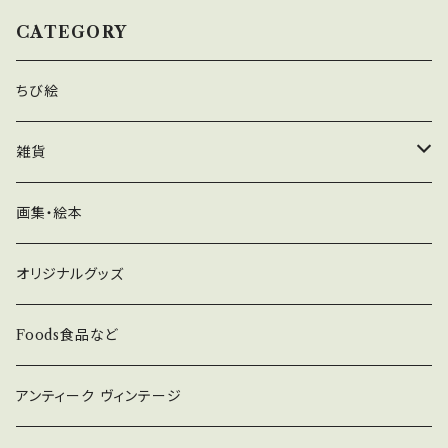
CATEGORY
ちび絵
雑貨
ガラス、陶器
画集・絵本
ヨーロッパの石鹸、キャンドル
オリジナルグッズ
グッズ
Foods食品など
アンティーク ヴィンテージ