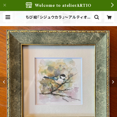
Welcome to atelierARTIO
ちび絵『シジュウカラ』〜アルティオの
森〜 | アトリエアルティオatelierA
RTIO