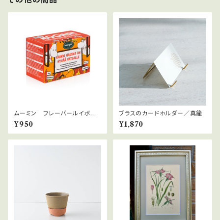
ムーミン フレーバールイボス
ブラスのカードホルダー／真鍮
ティー4種類セット（ティーバッ
¥950
¥1,870
グ）