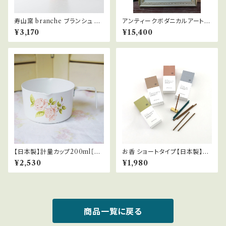
寿山窯 branche ブランシュ 8c
アンティークボダニカルアート
mカップ(M)モカ(高さ:7.5cm)
ムギセンノウ/1900年頃
¥3,170
¥15,400
[日本製/美濃焼/和食器]
【日本製】計量カップ200ml［ホ
お香 ショートタイプ【日本製】（4
ーロー/花柄/カントリー雑貨/イ
種類）/スティック 20本入 香立
¥2,530
¥1,980
マン/ダイアナローズ/薔薇］
付き 京都
商品一覧に戻る