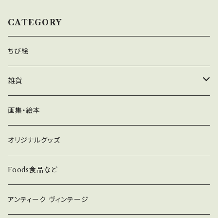
CATEGORY
ちび絵
雑貨
ガラス、陶器
画集・絵本
ヨーロッパの石鹸、キャンドル
オリジナルグッズ
グッズ
Foods食品など
アンティーク ヴィンテージ